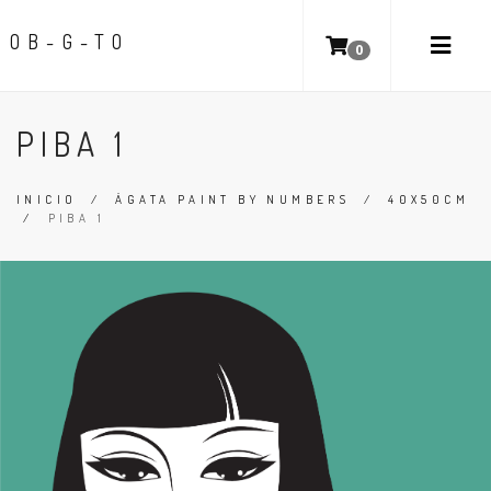
OB-G-TO
0
PIBA 1
INICIO
/
ÁGATA PAINT BY NUMBERS
/
40X50CM
/
PIBA 1