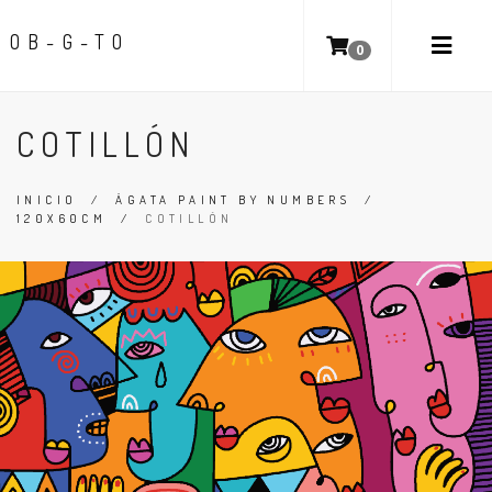
OB-G-TO
0
COTILLÓN
INICIO
/
ÁGATA PAINT BY NUMBERS
/
120X60CM
/
COTILLÓN