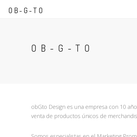
OB-G-TO
OB-G-TO
obGto Design es una empresa con 10 años d
venta de productos únicos de merchandis
Somos especialistas en el Marketing Promoc