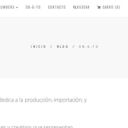
 NUMBERS
OB-G-TO
CONTACTO
BUSCAR
CARRO (0)
INICIO
/
BLOG
/
OB-G-TO
dica a la producción, importación, y
ales y creativos que representan