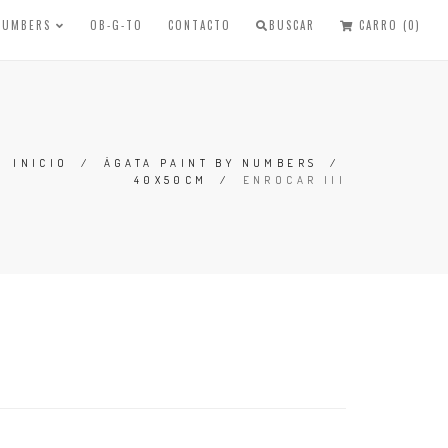
 NUMBERS
OB-G-TO
CONTACTO
BUSCAR
CARRO (0)
INICIO
/
ÁGATA PAINT BY NUMBERS
/
40X50CM
/
ENROCAR III