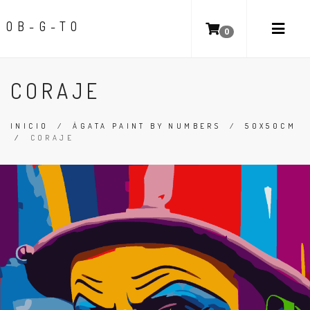
OB-G-TO
0
CORAJE
INICIO
/
ÁGATA PAINT BY NUMBERS
/
50X50CM
/
CORAJE