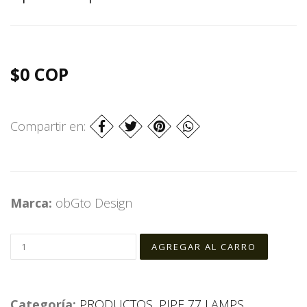
$0 COP
Compartir en:
Marca:
obGto Design
Categoría:
PRODUCTOS
,
PIPE 77 LAMPS