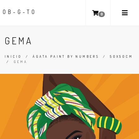
OB-G-TO
0
GEMA
INICIO
/
ÁGATA PAINT BY NUMBERS
/
50X50CM
/
GEMA