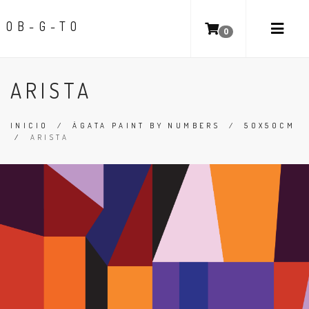
OB-G-TO
0
ARISTA
INICIO
/
ÁGATA PAINT BY NUMBERS
/
50X50CM
/
ARISTA