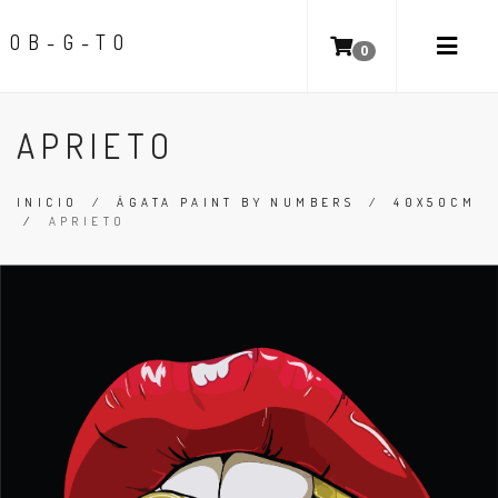
OB-G-TO
0
APRIETO
INICIO
/
ÁGATA PAINT BY NUMBERS
/
40X50CM
/
APRIETO